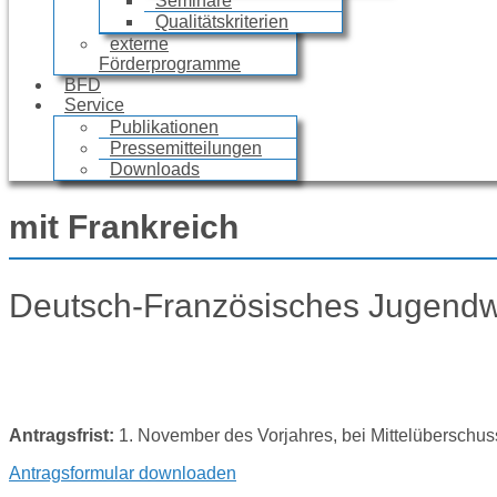
Seminare
Qualitätskriterien
externe
Förderprogramme
BFD
Service
Publikationen
Pressemitteilungen
Downloads
mit Frankreich
Deutsch-Französisches Jugend
Antragsfrist:
1. November des Vorjahres, bei Mittelüberschu
Antragsformular downloaden