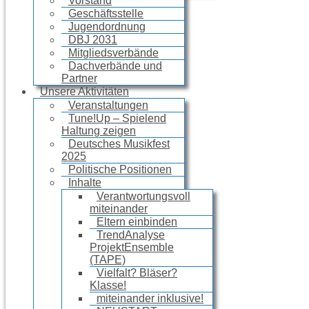
Vorstand
Geschäftsstelle
Jugendordnung
DBJ 2031
Mitgliedsverbände
Dachverbände und
Partner
Unsere Aktivitäten
Veranstaltungen
Tune!Up – Spielend
Haltung zeigen
Deutsches Musikfest
2025
Politische Positionen
Inhalte
Verantwortungsvoll
miteinander
Eltern einbinden
TrendAnalyse
ProjektEnsemble
(TAPE)
Vielfalt? Bläser?
Klasse!
miteinander inklusive!