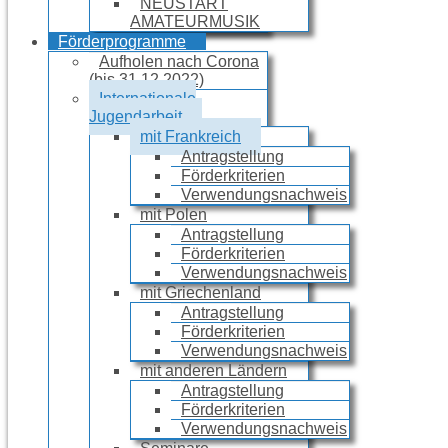
NEUSTART
AMATEURMUSIK
Förderprogramme
Aufholen nach Corona
(bis 31.12.2022)
Internationale
Jugendarbeit
mit Frankreich
Antragstellung
Förderkriterien
Verwendungsnachweis
mit Polen
Antragstellung
Förderkriterien
Verwendungsnachweis
mit Griechenland
Antragstellung
Förderkriterien
Verwendungsnachweis
mit anderen Ländern
Antragstellung
Förderkriterien
Verwendungsnachweis