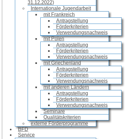
31.12.2022)
Internationale Jugendarbeit
mit Frankreich
Antragstellung
Förderkriterien
Verwendungsnachweis
mit Polen
Antragstellung
Förderkriterien
Verwendungsnachweis
mit Griechenland
Antragstellung
Förderkriterien
Verwendungsnachweis
mit anderen Ländern
Antragstellung
Förderkriterien
Verwendungsnachweis
Seminare
Qualitätskriterien
externe Förderprogramme
BFD
Service