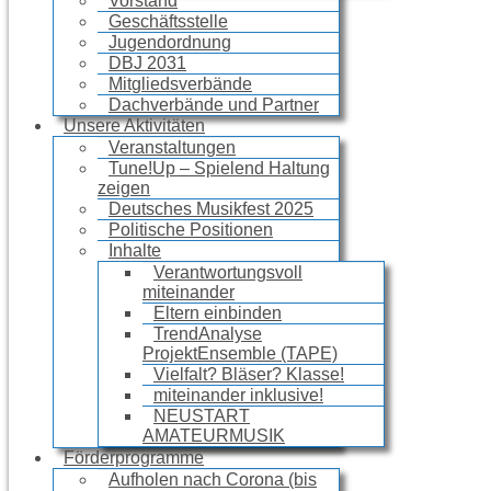
Vorstand
Geschäftsstelle
Jugendordnung
DBJ 2031
Mitgliedsverbände
Dachverbände und Partner
Unsere Aktivitäten
Veranstaltungen
Tune!Up – Spielend Haltung
zeigen
Deutsches Musikfest 2025
Politische Positionen
Inhalte
Verantwortungsvoll
miteinander
Eltern einbinden
TrendAnalyse
ProjektEnsemble (TAPE)
Vielfalt? Bläser? Klasse!
miteinander inklusive!
NEUSTART
AMATEURMUSIK
Förderprogramme
Aufholen nach Corona (bis