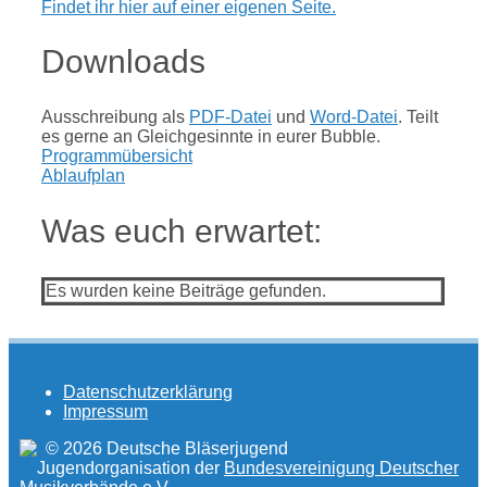
Findet ihr hier auf einer eigenen Seite.
Downloads
Ausschreibung als
PDF-Datei
und
Word-Datei
. Teilt
es gerne an Gleichgesinnte in eurer Bubble.
Programmübersicht
Ablaufplan
Was euch erwartet:
Es wurden keine Beiträge gefunden.
Datenschutzerklärung
Impressum
© 2026 Deutsche Bläserjugend
Jugendorganisation der
Bundesvereinigung Deutscher